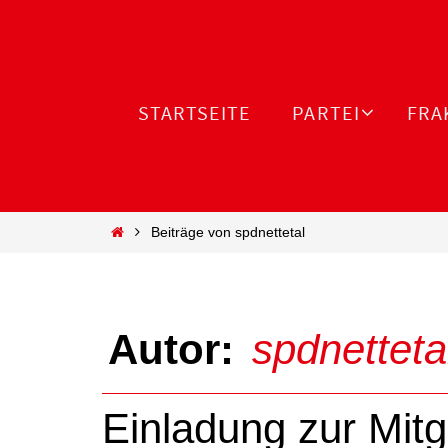
Zum
Inhalt
springen
Zum
STARTSEITE
PARTEI
FRA
Inhalt
springen
Start
Beiträge von spdnettetal
Autor:
spdnetteta
Einladung zur Mi