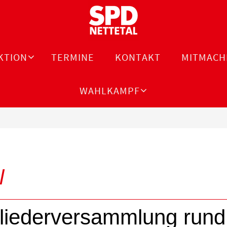
KTION
TERMINE
KONTAKT
MITMACH
WAHLKAMPF
l
tgliederversammlung ru