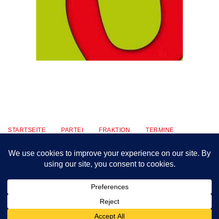
STARTSEITE
PARTEI
FRAKTION
TERMINE
KONTAKT
MITMACHEN
PRESSE
IMPRESSUM
WAHLKAMPF
Präsentiert von
Nirvana
&
WordPress.