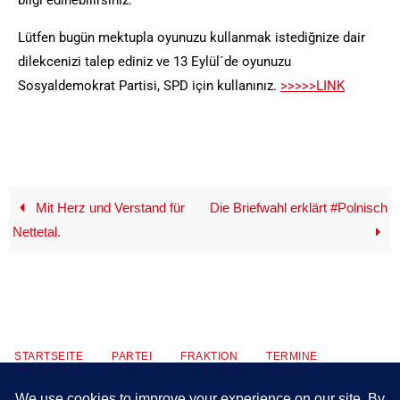
Lütfen bugün mektupla oyunuzu kullanmak istediğnize dair
dilekcenizi talep ediniz ve 13 Eylül´de oyunuzu
Sosyaldemokrat Partisi, SPD için kullanınız.
>>>>>LINK
Mit Herz und Verstand für
Die Briefwahl erklärt #Polnisch
Nettetal.
STARTSEITE
PARTEI
FRAKTION
TERMINE
KONTAKT
MITMACHEN
PRESSE
IMPRESSUM